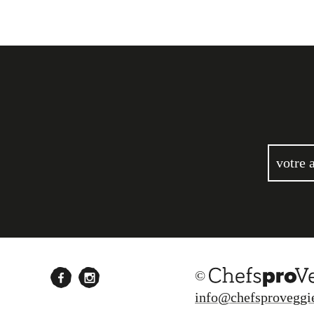
©
info@chefsproveggi