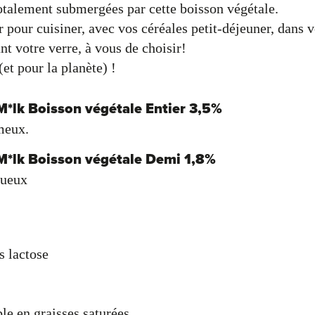
totalement submergées par cette boisson végétale.
r pour cuisiner, avec vos céréales petit-déjeuner, dans v
t votre verre, à vous de choisir!
et pour la planète) !
 M*lk Boisson végétale Entier 3,5%
meux.
 M*lk Boisson végétale Demi 1,8%
tueux
s lactose
le en graisses saturées