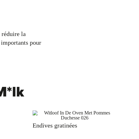
 réduire la
t importants pour
M*lk
Endives gratinées